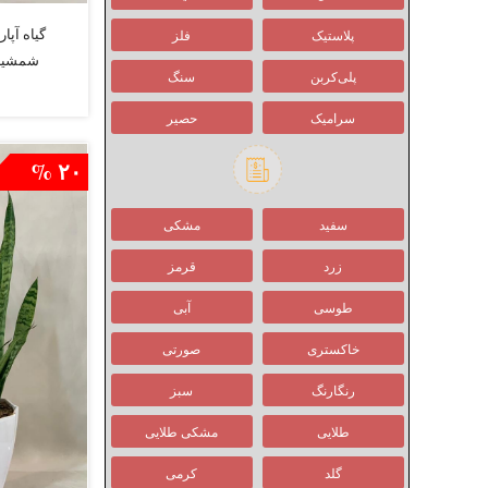
گیاه آپا
پلاستیک
فلز
شمشیری
پلی‌کربن
سنگ
سرامیک
حصیر
۲۰ %
سفید
مشکی
زرد
قرمز
طوسی
آبی
خاکستری
صورتی
رنگارنگ
سبز
طلایی
مشکی طلایی
گلد
کرمی