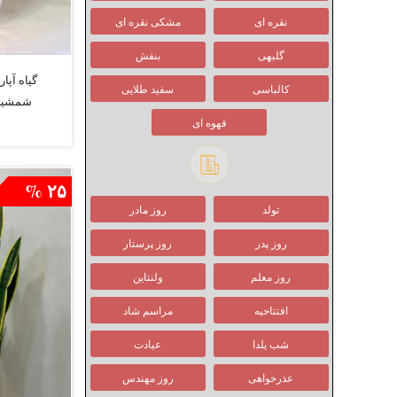
نقره ای
مشکی نقره ای
گلبهی
بنفش
گیاه آپا
کالباسی
سفید طلایی
شمشیری
قهوه ای
۲۵ %
تولد
روز مادر
روز پدر
روز پرستار
روز معلم
ولنتاین
افتتاحیه
مراسم شاد
شب یلدا
عیادت
عذرخواهی
روز مهندس