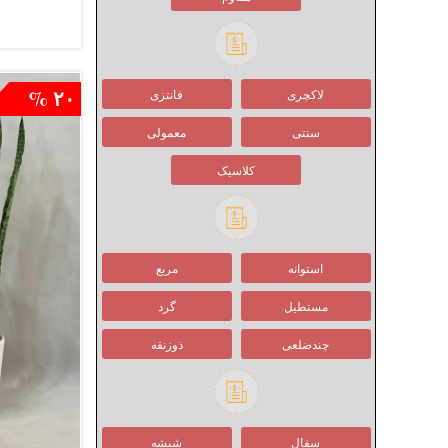
کالانکوئه
۲۰ %
لاکچری
فانتزی
سنتی
معمولی
کلاسیک
استوانه
مربع
مستطیل
گرد
چندضلعی
ذوزنقه
سفال
شیشه