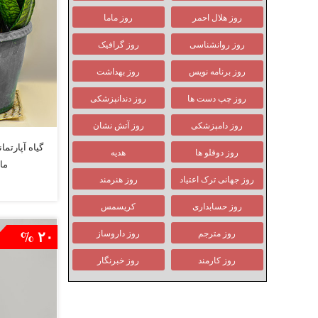
روز هلال احمر
روز ماما
روز روانشناسی
روز گرافیک
روز برنامه نویس
روز بهداشت
روز چپ دست ها
روز دندانپزشکی
روز دامپزشکی
روز آتش نشان
گیاه آپارتم
روز دوقلو ها
هدیه
ما
روز جهانی ترک اعتیاد
روز هنرمند
روز حسابداری
کریسمس
۲۰ %
روز مترجم
روز داروساز
روز کارمند
روز خبرنگار