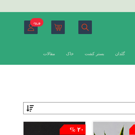
ورود
گلدان
بستر کشت
خاک
مقالات
۲۰ %