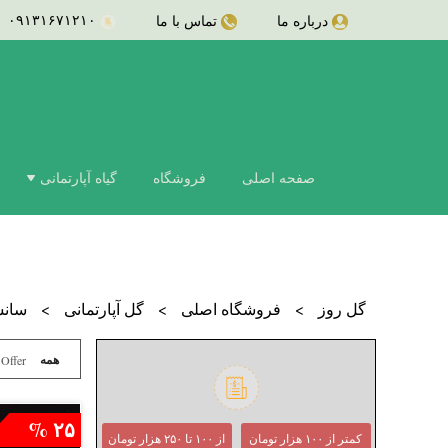
۰۹۱۳۱۶۷۱۲۱۰
درباره ما
تماس با ما
کاکتوس
صفحه اصلی
فروشگاه
گیاه آپارتمانی
سانسوریا امریکن
سانسوریا
سانسوریا امریکن
زاموفیلیا بلک
سانسوریا گلد فلی
زاموفیلیا
سانسوریا لاله ای
سانسوریا مهتابی
ارکیده
سانسوریا پوست 
پتوس مرمری
سانسوریا بونسل
پتوس
پتوس خزه دار
سانسوریا شمشی
پتوس ارتشی
سانسوریا کراوات
دیفن باخیا
پتوس حصیری
برگ انجیری فر
برگ انجیری
گل روز
>
فروشگاه اصلی
>
گل آپارتمانی
>
سانسو
برگ انجیری مونس
سرخس
درختچه آپارتمانی
همه
 Offer
پدیلانتوس
کروتون رشته ای
کروتون
کروتون آکوبا
اگزالیس
۲۵ %
کمتر از ۱۰۰ هزار تومان
از ۱۰۰ تا ۲۵۰ هزار تومان
سیکاس