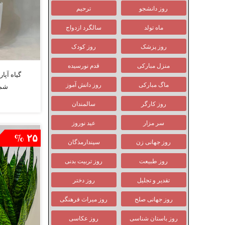
روز دانشجو
ترحیم
ماه تولد
سالگرد ازدواج
روز پزشک
روز کودک
منزل مبارکی
قدم نورسیده
گیاه آپا
ماگ مبارکی
روز دانش آموز
شمش
روز کارگر
سالمندان
سر مزار
عید نوروز
۲۵ %
روز جهانی زن
سپندارمذگان
روز طبیعت
روز تربیت بدنی
تقدیر و تجلیل
روز دختر
روز جهانی صلح
روز میراث فرهنگی
روز باستان شناسی
روز عکاسی