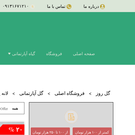
۰۹۱۳۱۶۷۱۲۱۰
درباره ما
تماس با ما
کاکتوس
صفحه اصلی
فروشگاه
گیاه آپارتمانی
سانسوریا امریکن
سانسوریا
سانسوریا امریکن
زاموفیلیا بلک
سانسوریا گلد فلی
زاموفیلیا
سانسوریا لاله ای
سانسوریا مهتابی
ارکیده
سانسوریا پوست 
پتوس مرمری
سانسوریا بونسل
پتوس
پتوس خزه دار
سانسوریا شمشی
پتوس ارتشی
سانسوریا کراوات
دیفن باخیا
پتوس حصیری
برگ انجیری فر
برگ انجیری
گل روز
>
فروشگاه اصلی
>
گل آپارتمانی
>
لانه 
برگ انجیری مونس
سرخس
درختچه آپارتمانی
همه
 Offer
پدیلانتوس
کروتون رشته ای
کروتون
کروتون آکوبا
اگزالیس
۲۰ %
کمتر از ۱۰۰ هزار تومان
از ۱۰۰ تا ۲۵۰ هزار تومان
سیکاس