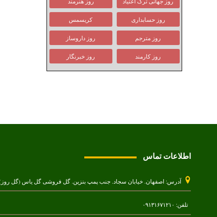
روز جهانی ترک اعتیاد
روز هنرمند
روز حسابداری
کریسمس
روز مترجم
روز داروساز
روز کارمند
روز خبرنگار
اطلاعات تماس
آدرس: اصفهان. خیابان سجاد. جنب پمپ بنزین. گل فروشی گل یاس (گل روز)
تلفن: ۰۹۱۳۱۶۷۱۲۱۰