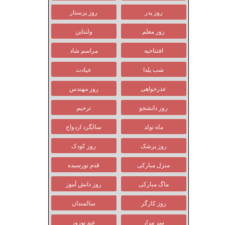
روز پدر
روز پرستار
روز معلم
ولنتاین
افتتاحیه
مراسم شاد
شب یلدا
عیادت
عذرخواهی
روز مهندس
روز دانشجو
ترحیم
ماه تولد
سالگرد ازدواج
روز پزشک
روز کودک
منزل مبارکی
قدم نورسیده
ماگ مبارکی
روز دانش آموز
روز کارگر
سالمندان
سر مزار
عید نوروز