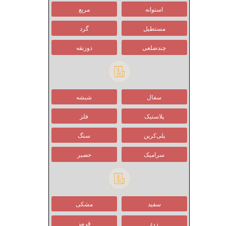
استوانه
مربع
کالانکوئه
مستطیل
گرد
چندضلعی
ذوزنقه
سفال
شیشه
پلاستیک
فلز
پلی‌کربن
سنگ
سرامیک
حصیر
سفید
مشکی
زرد
قرمز