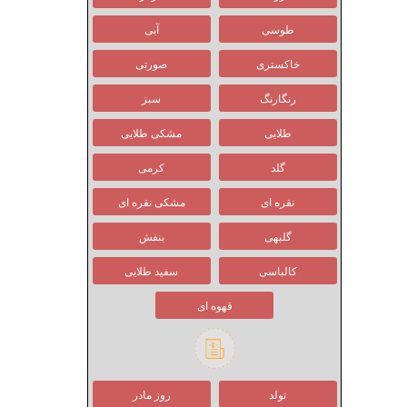
طوسی
آبی
خاکستری
صورتی
رنگارنگ
سبز
طلایی
مشکی طلایی
گلد
کرمی
نقره ای
مشکی نقره ای
گلبهی
بنفش
کالباسی
سفید طلایی
قهوه ای
تولد
روز مادر